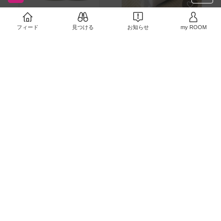
妻への贈り物
￥3,240〜
結構丈夫❗️
フィード
見つける
お知らせ
my ROOM
4
0
￥790〜
3
0
井草の香りが良い
￥7,480〜
本当に夏の暑さに大活躍❗️
1
0
￥4,990〜
0
0