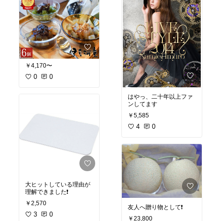
￥4,170〜
0
0
はやっ、二十年以上ファ
ンしてます
￥5,585
4
0
大ヒットしている理由が
理解できました❗️
￥2,570
友人へ贈り物として❗️
3
0
￥23,800