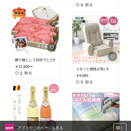
4
0
贈り物として好評でした❗️
￥21,800〜
コタツと相性が良い❗️
2
0
￥9,990
5
0
アプリでこのページを見る
開く