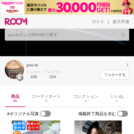
ガイド
楽天市場
|
you-to
フォロー
フォロワー
フォローする
438
234
商品
コーディネート
コレクション
いいね
86
0
0
1
#オリジナル写真
掲載終了商品を含む