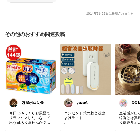
2014年7月27日に投稿されました
その他のおすすめ関連投稿
万屋ポロ助🐶太
yuzu🌼
ʘʘ 
郎
-Too
今日はゆっくりお風呂で
コンセント式の超音波虫
生活感が出
リラックスしたいなって
よけライト
線香とは真逆
思う日ありませんか？🛁
り線香🌀』
でも毎回同じ入浴剤だ
音も薬剤も使わずにやさ
他にもお香
と、ちょっと飽きてしま
しく虫対策ができるのが
キャンドル
うこともありますよね。
うれしい
てもマルチ