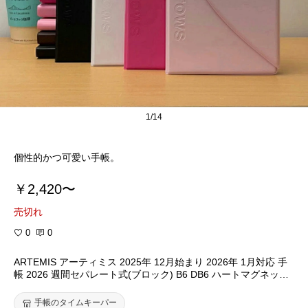
1/14
個性的かつ可愛い手帳。
￥2,420〜
売切れ
0
0
ARTEMIS アーティミス 2025年 12月始まり 2026年 1月対応 手
帳 2026 週間セパレート式(ブロック) B6 DB6 ハートマグネット
国内未発売商品 ブロック 大人かわいい おしゃれ 可愛い スケ
ジュール帳 LOVE レア 希少品
手帳のタイムキーパー