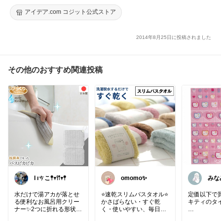
赤カビ 対策 ハイパワー バイオ コジット 貼る 吊り下げ 湿気 カ
ビ取り 防カビ 対策 掃除簡単 湿気対策 メーカー直送 夏 冬 カビ
アイデア.com コジット公式ストア
取り
2014年8月25日に投稿されました
その他のおすすめ関連投稿
Ɩ ıㄘこ𖤣𖥧𖥣𖡡𖥧𖤣
omomo✨
みな
💓
水だけで湯アカが落とせ
⭐️速乾スリムバスタオル⭐️
定価以下で
る便利なお風呂用クリー
かさばらない・すぐ乾
キティのタ
ナー✨2つに折れる形状で
く・使いやすい、毎日の
広げたり半分に折った
お洗濯のストレスを減ら
#シール
#