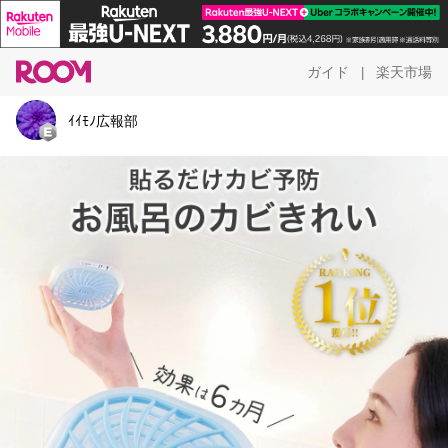
ガイド
楽天市場
|
ｲｲﾓﾉ広報部