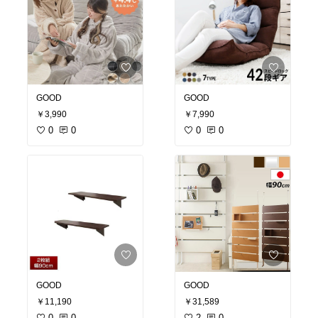
GOOD
GOOD
￥3,990
￥7,990
0
0
0
0
GOOD
GOOD
￥11,190
￥31,589
0
0
2
0