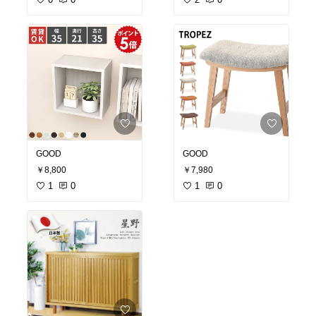
GOOD
GOOD
￥8,800
￥7,980
1
0
1
0