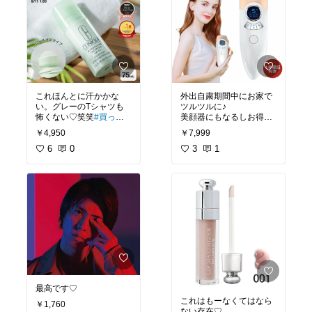
これほんとに汗かかな
外出自粛期間中にお家で
い。グレーのTシャツも
ツルツルに♪
怖くない♡笑笑
#買って
美顔器にもなるしお得
よかった
￥4,950
￥7,999
#買ってよかった
6
0
3
1
最高です♡
これはもーなくてはなら
￥1,760
ない存在♡