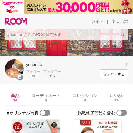
ガイド
楽天市場
|
yocorino
フォロー
フォロワー
フォローする
70
357
商品
コーディネート
コレクション
いいね
24
0
0
33
#オリジナル写真
掲載終了商品を含む