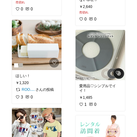
売切れ
￥2,640
0
0
売切れ
0
0
ほしい！
￥1,320
愛用品♡シンプルでイ
さんの投稿
ROOM編集部
イ！
3
0
￥1,485
1
0