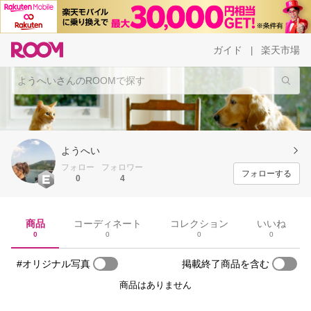
ガイド
楽天市場
|
ようへい
フォロー
フォロワー
フォローする
0
4
商品
コーディネート
コレクション
いいね
0
0
0
0
#オリジナル写真
掲載終了商品を含む
商品はありません