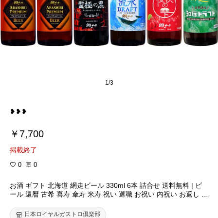
1/3
￥7,700
掲載終了
0
0
お酒 ギフト 北海道 網走ビール 330ml 6本 詰合せ 送料無料 | ビ
ール 還暦 古希 喜寿 傘寿 米寿 祝い 退職 お祝い 内祝い お返し 誕
生日 プレゼント 贈り物 地ビール クラフトビール 詰め合わせ セ
ット ありがとう お礼 お見舞い 記念品 お歳暮
日本ロイヤルガストロ倶楽部