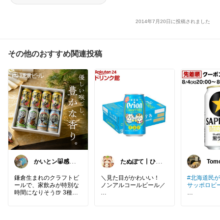
2014年7月20日に投稿されました
その他のおすすめ関連投稿
かいとン🐷感謝
たぬぽて丨ひと
Tom
です✨冷食にハ
いき、いきつく
マってる
鎌倉生まれのクラフトビ
＼見た目がかわいい！
#北海道民
ールで、家飲みが特別な
ノンアルコールビール／
サッポロビ
時間になりそう🍺 3種飲
み比べだから、その日の
ちいかわの
ビール🍺は
気分で選べるのが楽しそ
シーサーとくりまんじゅ
銘柄をお伺
うでいいね✨
うが
いのですが