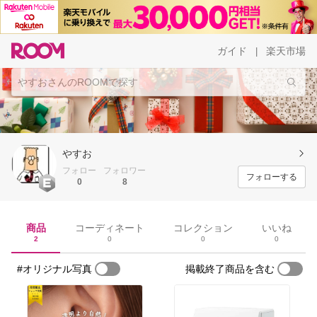
ガイド
楽天市場
|
やすお
フォロー
フォロワー
フォローする
0
8
商品
コーディネート
コレクション
いいね
2
0
0
0
#オリジナル写真
掲載終了商品を含む