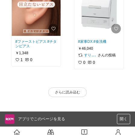
#ファーストピアス
#チタ
#家事DX
#食洗機
ンピアス
￥46,040
￥1,348
さんの投稿
すりすりはむちゃん
1
0
0
0
さらに読み込む
アプリでこのページを見る
開く