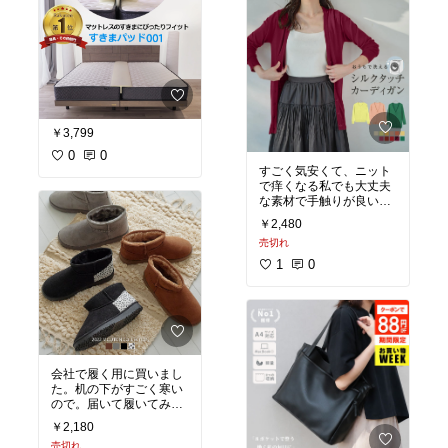
￥3,799
0
0
すごく気安くて、ニット
で痒くなる私でも大丈夫
な素材で手触りが良いの
で、何枚か買ってます。
￥2,480
使い勝手がよいです。
売切れ
また、色違いを買おうと
検討中です。
1
0
会社で履く用に買いまし
た。机の下がすごく寒い
ので。届いて履いてみた
ら暖かくて、履き口も緩
￥2,180
めで理想的でした。タイ
売切れ