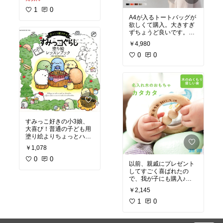
ムセールで安く買えて良
かった！
1
0
もう少し丈が長いのも買
A4が入るトートバッグが
おうかな、。
欲しくて購入。大きすぎ
ちなみ23.5センチでＬサ
ずちょうど良いです。ポ
イズでゆったり履けて良
ケットも多くついてて仕
￥4,980
かったです。Mだったら
分けしやすそう。ただク
キツかったかもしれな
タっとした合皮なので自
0
0
い…
立しないのがイマイチな
ところかな。値段が値段
なので一つ買って損はな
いと思います！
すみっこ好きの小3娘、
大喜び！普通の子ども用
塗り絵よりちょっとハイ
レベルだけど、塗り方の
￥1,078
見本があったり参考にな
ります。大人の私が見て
0
0
以前、親戚にプレゼント
も可愛くて癒されます。
してすごく喜ばれたの
めくってると幸せな気持
で、我が子にも購入♪
名前が入れられるのは、
￥2,145
特別感があっていいです
ね！
1
0