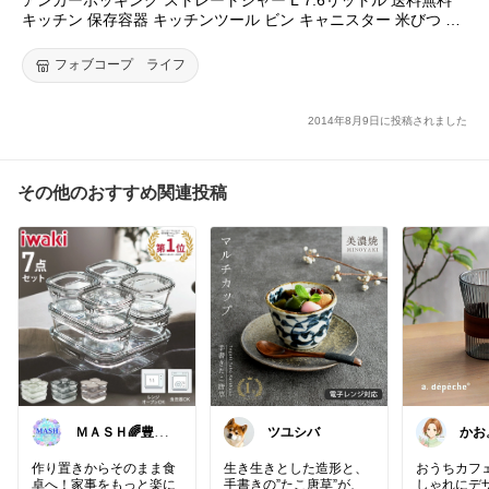
キッチン 保存容器 キッチンツール ビン キャニスター 米びつ ナ
チュラル 調理器具 台所 食材 AnchorHocking おしゃれ 雑貨 フォ
ブコープ FOBCOOP
フォブコープ ライフ
2014年8月9日に投稿されました
その他のおすすめ関連投稿
ＭＡＳＨ🌈豊か
ツユシバ
かお
な生活へカスタ
マイズ🌈
作り置きからそのまま食
生き生きとした造形と、
おうちカフ
卓へ！家事をもっと楽に
手書きの”たこ唐草”が、
しゃれにデ