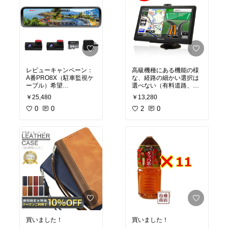
レビューキャンペーン：
高級機種にある機能の様
A番PRO8X（駐車監視ケ
な、経路の細かい選択は
ーブル）希望
選べない（有料道路、一
これまでつけていたドラ
般道路、最短距離の選択
￥25,480
￥13,280
イブレコーダーは日付が
のみ）し、走った道は記
どんどんずれていくの
0
0
録されないし、渋滞情報
2
0
で、GPS機能付きを探し
は表示されないし、時々
ていましたが今回はこち
変な道に誘導されてしま
らのループミラー取り付
うし、メモリー地点に漢
けのものにしました。
字入力はできないけ
ミラーとして使う場合、
ど、、、、
ガラスとカメラとの距離
この価格でなら十分に割
が近い事で雨の日の水滴
り切れるパフォーマンス
がどう映るのか気になり
です。
ますが、ガラスに親水ス
4年前に購入したA001シ
プレーか親水シート貼り
リーズの後継機なので使
付け等の対策をしないと
い方の癖や、反応の遅延
いけないかなぁと思って
（これはどのメーカーで
います。
も存在するので、ある程
取扱説明書や通販サイト
度は仕方ないと思いま
買いました！
買いました！
の内容物の写真で「ケー
す。）具合も慣れている