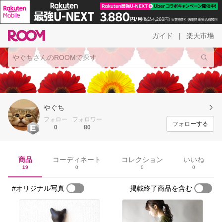
ガイド
楽天市場
|
やぐち
フォロー
フォロワー
フォローする
0
80
商品
コーディネート
コレクション
いいね
19
0
0
0
#オリジナル写真
掲載終了商品を含む