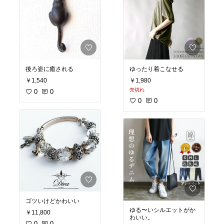
後ろ姿に癒される
ゆったり着こなせる
￥1,540
￥1,980
売切れ
0
0
0
0
ゴツいけどかわいい
ゆる〜いシルエットがか
￥11,800
わいい。
0
0