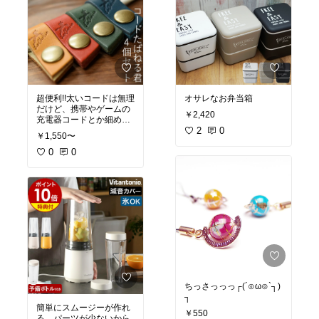
超便利!!太いコードは無理
オサレなお弁当箱
だけど、携帯やゲームの
￥2,420
充電器コードとか細めの
コードがスッキリ収納で
2
0
￥1,550〜
きる(*ˊ˘ˋ*)｡♪:*°
0
0
ちっさっっっ┌(´⊙ω⊙`┐)
┐
簡単にスムージーが作れ
￥550
る。パーツが少ないから