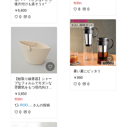
売切れ
後片付けも楽そう♬*゜
8
0
￥6,600
0
0
暑い夏にピッタリ
￥990
【蚊取り線香器】シャー
プなフォルムでモダンな
0
0
雰囲気をもつ現代向けの
蚊取り線香入れです。し
￥3,850
っかり灰もキャッチして
売切れ
くれるので、ベランダな
ど風のある空間にも置く
さんの投稿
ROOM編集部
ことができる、夏の夜の
0
0
大事なお供です。