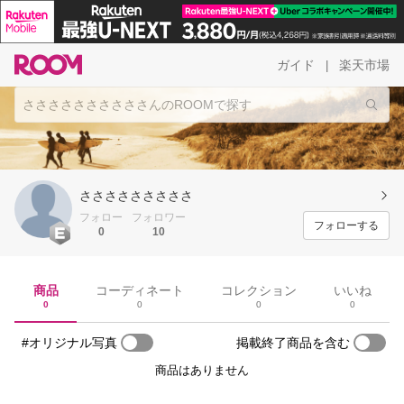
ガイド
楽天市場
|
さささささささささ
フォロー
フォロワー
フォローする
0
10
商品
コーディネート
コレクション
いいね
0
0
0
0
#オリジナル写真
掲載終了商品を含む
商品はありません