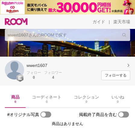
ガイド
楽天市場
|
wwert1607
フォロー
フォロワー
フォローする
0
4
商品
コーディネート
コレクション
いいね
0
0
0
0
#オリジナル写真
掲載終了商品を含む
商品はありません