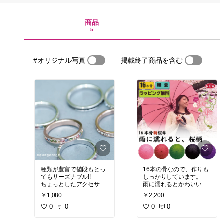
商品
5
#オリジナル写真
掲載終了商品を含む
種類が豊富で値段もとっ
16本の骨なので、作りも
てもリーズナブル!!
しっかりしています。
ちょっとしたアクセサリ
雨に濡れるとかわいい桜
ーには大満足
の柄が浮き出ます。
￥1,080
￥2,200
キラキラ光るのがとって
プレゼントなどにもぴっ
も可愛いです!
0
0
たりだと思います!!
0
0