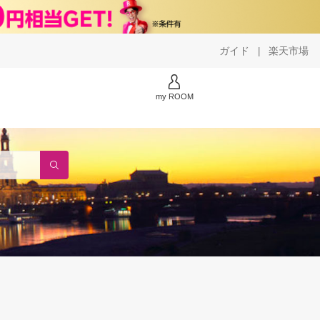
ガイド
楽天市場
|
my ROOM