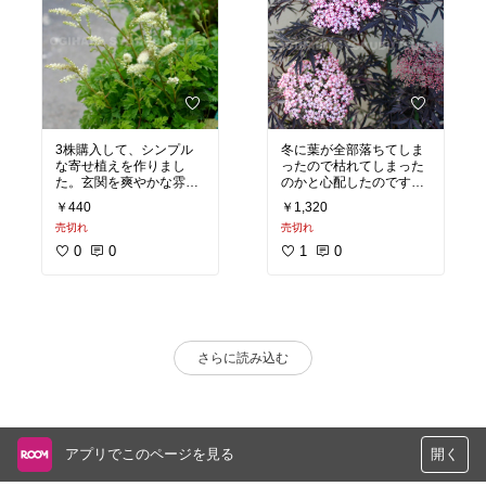
3株購入して、シンプル
冬に葉が全部落ちてしま
な寄せ植えを作りまし
ったので枯れてしまった
た。玄関を爽やかな雰囲
のかと心配したのです
気に！
が、落葉樹でした^^;
￥440
￥1,320
今、キレイな葉が元気に
売切れ
売切れ
育ってます。玄関に置い
てるのですが、とっても
0
0
1
0
ステキです。
さらに読み込む
アプリでこのページを見る
開く