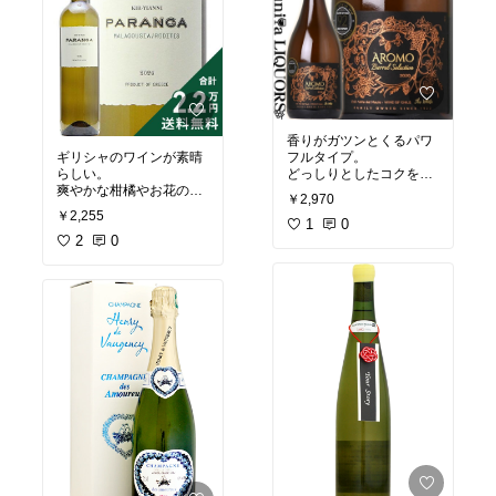
香りがガツンとくるパワ
ギリシャのワインが素晴
フルタイプ。
らしい。
どっしりとしたコクを感
爽やかな柑橘やお花のよ
じる木樽熟成白。
￥2,970
うな香りがあって
果実味もしっかり、パワ
￥2,255
ほどよく辛口。夏に冷や
ータイプ。
1
0
して飲みたい。
2
0
チリワインはやっぱりこ
何度飲んでも美味しいの
うでなくっちゃ。
#ワ
イン
#ワイン派
#飲み比
#ワイン派
#ワイン
べ