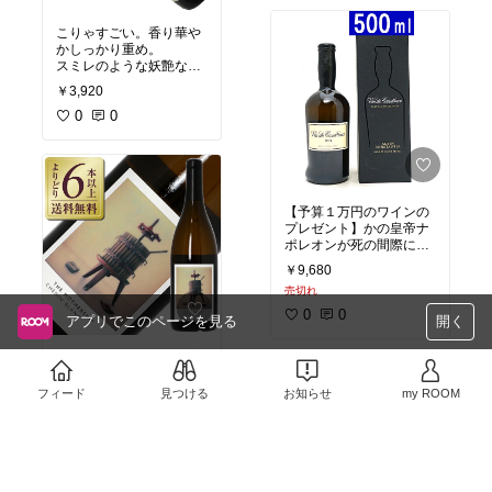
こりゃすごい。香り華や
かしっかり重め。
スミレのような妖艶な香
りがあり、複雑。
￥3,920
多層感があり、4千円の
定価は凄い。
0
0
フランス・ローヌの8千
円級の風格あり。
【予算１万円のワインの
プレゼント】かの皇帝ナ
ポレオンが死の間際に欲
した、とまで逸話が残る
￥9,680
最上級のデザートワイ
売切れ
ン。
#記念日
#ワイン派
#
飲み比べ
#デザートワイ
0
0
アプリでこのページを見る
開く
ン
#ワイン
南アフリカの中でも一度
は飲んでおくべき素晴ら
しい白ワイン。イギリス
フィード
見つける
お知らせ
my ROOM
のティムアトキンMW評9
￥3,960
6点/100点評価。3千円
台。
0
0