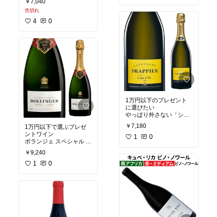
歴史あるシャトー
￥7,040
つけたら買いたい銘柄
ソーテルヌの古典的な重
売切れ
めの貴腐ワインと異な
4
0
り、少し酸が乗って上品
なのが特徴
1万円以下のプレゼント
に選びたい
やっぱり外さない「シャ
ンパーニュ」
￥7,180
1万円以下で選ぶプレゼ
このドラピエは高騰する
ントワイン
シャンパーニュの中でも
1
0
ボランジェ スペシャル キ
コスパの良い一本
ュヴェ ブリュット
￥9,240
やっぱりはずさないのが
「シャンパーニュ」
1
0
ボランジェはとりまラベ
ルに風格があって、高級
シャンパーニュの定番の
一つ
ギリギリ1万円切るくら
いの予算感もちょうどい
い。ハクをつけたい方