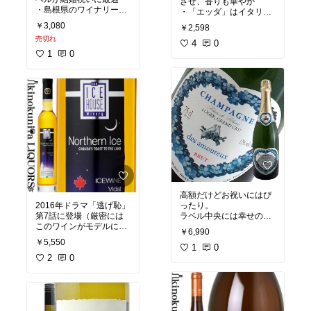
させ、香りも華やか
・島根県のワイナリーの
・「エッダ」はイタリ
人気シリーズ
ア・プーリア地方の方言
￥3,080
￥2,598
・デラウェア種を使用し
で「彼女」の意味
売切れ
たキャッチーな味わいの
・フルーティーで飲みや
4
0
スパークリング
1
0
すく、女子会や女友達へ
の贈り物にも◎
気軽な結婚祝いにもちょ
うどいい一本。
高額だけどお祝いにはぴ
2016年ドラマ「逃げ恥」
ったり。
第7話に登場（厳密には
ラベル中央には幸せの象
このワインがモデルにな
徴ハトが２羽。
￥6,990
ったラベル）
ワイン名のキュヴェザム
￥5,550
シロップのように甘い極
ルーは
1
0
上のアイスワイン
2
0
「恋人たちのワイン」の
ラベルデザインが一時変
意味。ばっちり。
更され、元に戻った経緯
あり