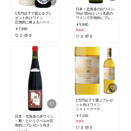
日本・北海道の白ワイン
1万円以下で買えるプレ
Your Storyという名前の
ゼント向けワイン
ワインで圧倒的にプレゼ
圧倒的に映えるハートの
ント向き
￥5,940
マークと、ラベルの中心
生産本数が少ないので見
￥7,890
売切れ
には二羽の白鳩。結婚祝
つけたら買いたい銘柄
いにはこれ。
2
0
3
0
アンリ・ド・ヴォージャ
ンシー キュヴェ・デ・ザ
ムルー ブラン・ド・ブラ
ン グラン・クリュ
1万円以下で選ぶプレゼ
ント向けワイン
シャトークーテ
極甘口のデザートワイン
￥7,150
日本・北海道の赤ワイン
で貴腐ワイン
～雅～というラベルが圧
売切れ
バルサックを代表する、
倒的にプレゼント向き
ソーテルヌ格付け一級の
3
0
生産本数が少ないので見