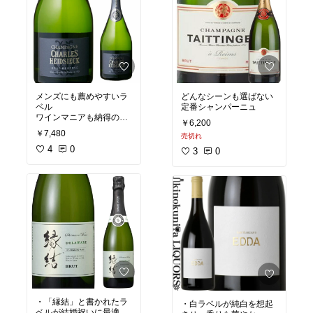
メンズにも薦めやすいラ
どんなシーンも選ばない
ベル
定番シャンパーニュ
ワインマニアも納得の品
￥6,200
質のシャンパーニュ
￥7,480
売切れ
4
0
3
0
・「縁結」と書かれたラ
・白ラベルが純白を想起
ベルが結婚祝いに最適