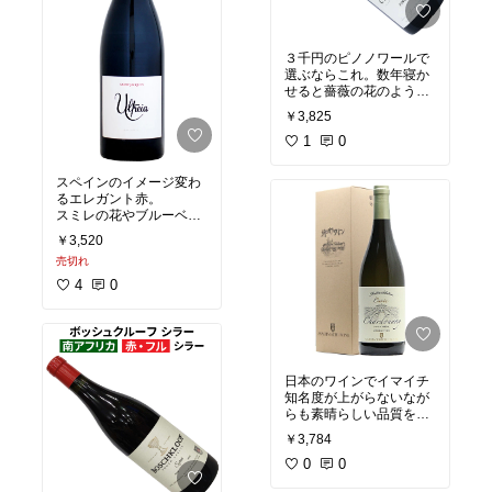
に。
３千円のピノノワールで
選ぶならこれ。数年寝か
せると薔薇の花のような
香りをまとう素晴らしい
￥3,825
ワイン。ワインセラーが
ある方向け。
1
0
スペインのイメージ変わ
るエレガント赤。
スミレの花やブルーベリ
ーのような
￥3,520
ムラサキ系の香りがしっ
売切れ
かりあり飲み口は
どこか軽やか。注目のス
4
0
ペイン産の赤ワイン。
日本のワインでイマイチ
知名度が上がらないなが
らも素晴らしい品質を誇
る、山形の朝日町ワイン
￥3,784
の上位クラスのシャルド
ネ。
0
0