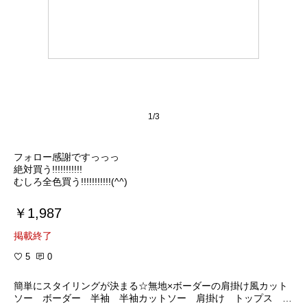
1/3
フォロー感謝ですっっっ
絶対買う!!!!!!!!!!!
むしろ全色買う!!!!!!!!!!!(^^)
￥1,987
掲載終了
5
0
簡単にスタイリングが決まる☆無地×ボーダーの肩掛け風カット
ソー ボーダー 半袖 半袖カットソー 肩掛け トップス グ