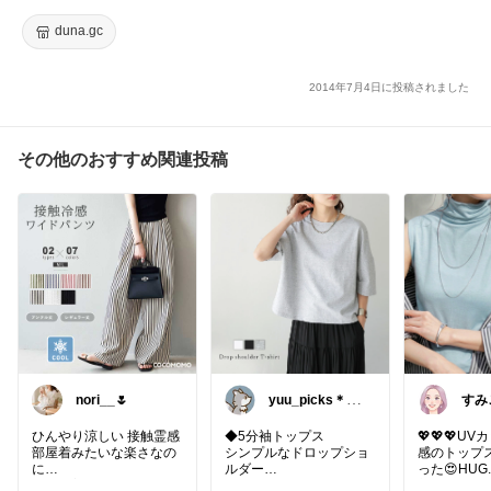
ランドクロス grandcross (カットソー レディース)
duna.gc
2014年7月4日に投稿されました
その他のおすすめ関連投稿
nori__🌷
yuu_picks＊選
すみ
ぶ楽しみ＊
しい
ん🍧
ひんやり涼しい 接触霊感
◆5分袖トップス
💖💖💖U
部屋着みたいな楽さなの
シンプルなドロップショ
感のトップ
に
ルダー
った😍HUG.
外にも着ていけるのがほ
ゆったりシルエットで体
新作で、なん