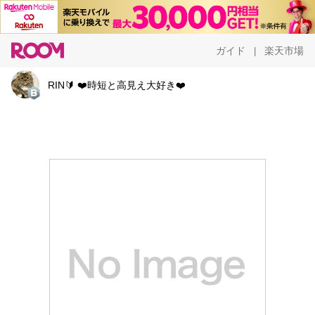
ガイド
楽天市場
|
RIN🔰 ❤️時短と高見え大好き❤️