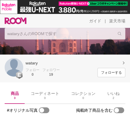
ガイド
楽天市場
|
watary
フォロー
フォロワー
フォローする
0
19
商品
コーディネート
コレクション
いいね
3
0
0
2
#オリジナル写真
掲載終了商品を含む