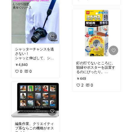
う。
1度使うと、手放せませ
ん。
シャッターチャンスを逃
さない！
シャッと伸ばして、シャ
ッと短く。
釘の打てないところに、
￥4,840
超便利なストラップ！一
額縁やポスターを設置す
眼のストラップはコレ一
0
0
るのにぴったり。
択。（自分比）
クロスの上から貼って、
￥449
はがす時は水で綺麗にな
ります。
2
0
編集作業、クリエイティ
ブ系ならこの機種がオス