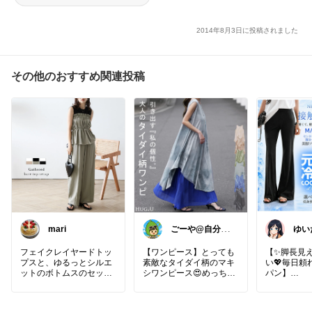
2014年8月3日に投稿されました
その他のおすすめ関連投稿
mari
ごーや@自分の
ゆいた
機嫌は自分でと
る人🌻
フェイクレイヤードトッ
【ワンピース】とっても
【✨脚長見
プスと、ゆるっとシルエ
素敵なタイダイ柄のマキ
い💖毎日頼
ットのボトムスのセット
シワンピース😍めっちゃ
パン】
アップ🌿
カッコいい💕まさに大人
立体感のあるギャザーフ
のタイダイ柄って感じで
ストレッチ
リルにペプラムシルエッ
すね😆👍️
いて動きや