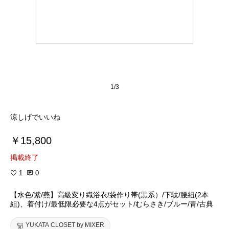
1/3
涼しげでいいね
￥15,800
掲載終了
1
0
【水色/紫/燕】高級変り織浴衣/袋作り帯(黒系）/下駄/腰紐(2本
組)、着付け/最低限必要な4点がセット/むらさき/ブルー/青/古典
YUKATA CLOSET by MIXER