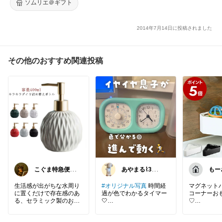
ソムリエ＠ギフト
2014年7月14日に投稿されました
その他のおすすめ関連投稿
こぐま特急便🚄
あやまる⌇3歳男
もー
毎日感謝です🙇‍♂️
の子ママ⌇ほぼ
レ&
オリ写
⭐️
生活感が出がちな水周り
#オリジナル写真
時間経
マグネット
に置くだけで存在感のあ
過が色でわかるタイマー
コーナーお
る、セラミック製のお洒
🤍
♡
落なディスペンサー☝️
青いのがなくなったら〇
〇に行こうね〜と予め言
散らかりが