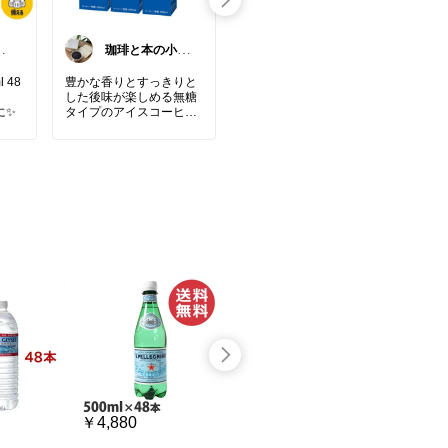
o
珈琲と本の小さ
るる@いつもあ
な喫茶店☕️📕
りがとうござい
ます
 48
豊かな香りとすっきりと
【オーガニック認定✨】
夜の
した後味が楽しめる無糖
茶葉の栄養をまるごと美
🌙✨
に✨
タイプのアイスコーヒ
味しく摂れる、大人気
ー。そのまま飲むのはも
「グリーンルイボス 粉末
カモ
ちろん、ミルクを加えて
100g（約200杯分）」で
など
カフェオレ。その日の気
す🍵
オー
分でおうちカフェを楽し
ー🌿
めます。
#ドトール
#アイ
水出し不要でサッと溶か
スコーヒー
#無糖コーヒ
して手軽に楽しめる、便
ふん
ー
#ブラックコーヒー
#
利なオーガニック粉末
に、
コーヒー好き
#おうちカ
茶！豊かなポリフェノー
レモ
フェ
#コーヒータイム
#
ルを含んでおり、ノンカ
ラス
カフェオレ
#コーヒーの
フェインなので妊娠中や
🍋
ある暮らし
#まとめ買い
授乳中の方、小さなお子
#夏のコーヒー
#読書のお
様でも安心してお召し上
カフ
とも
がりいただけます👍
で、
寝る
食品添加物無添加の有機
きた
茶葉100％で、毎日のヘ
です
ルシーな水分補給にぴっ
たりの身体にやさしいハ
ーブティーです✨
#CL
#ハ
￥4,880
￥2,790
￥1,980
#グリーンルイボスティ
ェイ
ー
#ルイボスティー
#粉
#オ