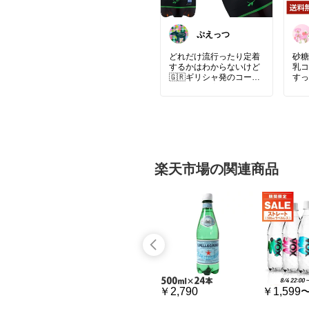
ぷえっつ
どれだけ流行ったり定着
砂糖
するかはわからないけど
乳コ
🇬🇷ギリシャ発のコー
すっ
ラ、という変わり種は一
すい
度試してみたくなるよ
カロ
ね。私が思うにアサヒの
る時
業界での規模感を考える
転換
と「コーラ的なものが持
ち駒に欲しい」というの
#我
はけっこうシリアスで現
ィー
実的な希望かもなあと思
き
楽天市場の関連商品
う。
￥3,888
￥2,790
￥1,599