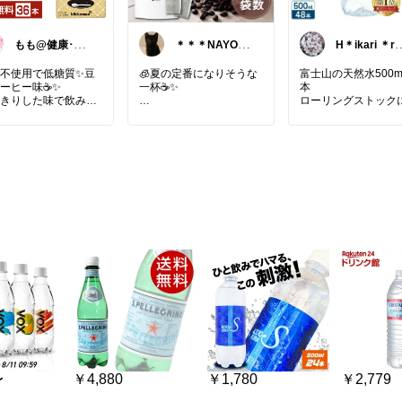
もも@健康･生
＊＊＊NAYO＊
H＊ikari ＊ro
活🌸
＊＊
m(ひかり)
不使用で低糖質✨豆
🧊夏の定番になりそうな
富士山の天然水500ml
ーヒー味☕✨
一杯☕️✨
本
きりした味で飲みや
ローリングストック
です♪
夜にお水へ入れておくだ
リーや糖質が気にな
けで、朝には香り豊かな
に手軽に飲めて気分
水出しコーヒーが完成♡
になります🎶
まろやかなコクとスッキ
が家のお取り寄せ
#テ
リした後味で、暑い日に
タイム
#コーヒー好
もゴクゴク飲めるのが嬉
#パケ買い
#ストック
しい😊
パックタイプだから手軽
で後片付けもラク♪
忙しい朝や、おうちカフ
ェ時間にもぴったりです
🤎
#水出しコーヒー
#アイス
コーヒー
#おうちカフェ
#コーヒー好き
#夏の暮ら
し
#おうち時間
#ティー
タイム
#ストック
〜
￥4,880
￥1,780
￥2,779