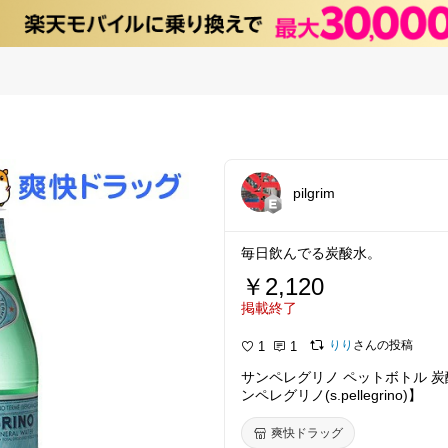
pilgrim
毎日飲んでる炭酸水。
￥2,120
掲載終了
りり
さんの投稿
1
1
サンペレグリノ ペットボトル 炭酸水
ンペレグリノ(s.pellegrino)】
爽快ドラッグ