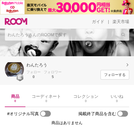
ガイド
楽天市場
|
わんたろう
フォロー
フォロワー
フォローする
0
5
商品
コーディネート
コレクション
いいね
0
0
0
0
#オリジナル写真
掲載終了商品を含む
商品はありません