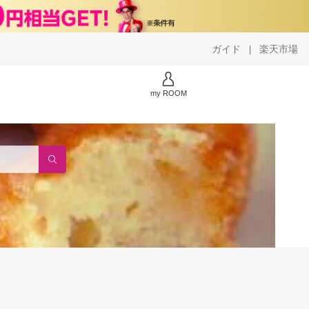
ガイド
楽天市場
|
my ROOM