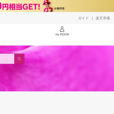
ガイド
楽天市場
|
my ROOM