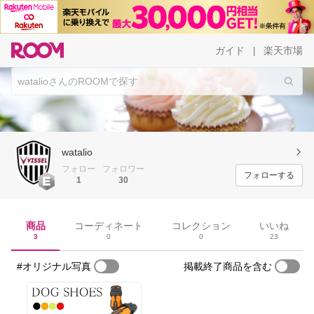
ガイド
楽天市場
|
watalio
フォロー
フォロワー
フォローする
1
30
商品
コーディネート
コレクション
いいね
3
0
0
23
#オリジナル写真
掲載終了商品を含む