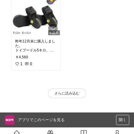
昨年12月末に購入しまし
た。
トイプードル5キロ、サ
イズ1で丁度良かったで
￥4,560
す。
履かせてから3日程は慣
1
0
れない様子でしたが今は
問題なしです。
かなりキツく締めないと
脱げたりクルッと回った
りします。
また、購入して丸3ヶ
さらに読み込む
月、毎日1-2回の散歩です
が靴底がへたりました。
そのせいか踏ん張りが効
かないようで良く滑って
ます。
そこそこのお値段で耐久
アプリでこのページを見る
開く
性ありそうでしたが、そ
んなことなかったです。