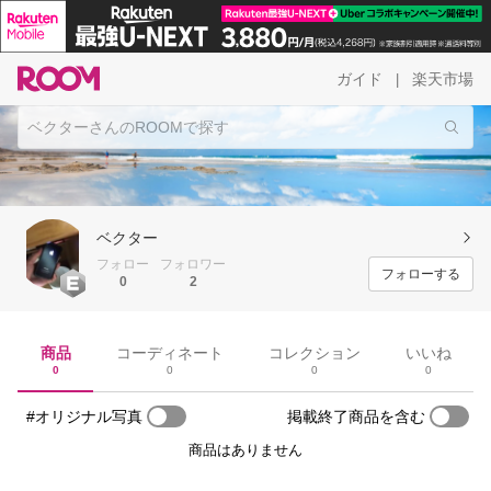
ガイド
楽天市場
|
ベクター
フォロー
フォロワー
フォローする
0
2
商品
コーディネート
コレクション
いいね
0
0
0
0
#オリジナル写真
掲載終了商品を含む
商品はありません