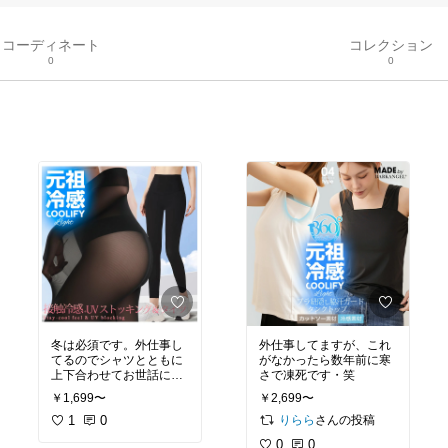
コーディネート
コレクション
0
0
冬は必須です。外仕事し
外仕事してますが、これ
てるのでシャツとともに
がなかったら数年前に寒
上下合わせてお世話にな
さで凍死です・笑
ってます。
￥1,699〜
￥2,699〜
1
0
さんの投稿
りらら
0
0