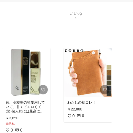
いいね
5
昔、高校生の頃愛用して
わたしの初コレ！
いて、甘くてエロくて
￥22,000
(笑)個人的には最高にい
い香り。
0
0
￥3,850
売切れ
まだあったとは!!
0
0