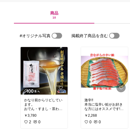
商品
10
#オリジナル写真
掲載終了商品を含む
かなり前からリピしてい
激辛!!
ます。
本当に塩辛い鮭がお好き
おでん・すまし・茶わん
な方にはオススメです!
蒸し・・・これさえあれ
ちなみに私は辛すぎて食
￥3,780
￥2,268
ば料理上手と錯覚起こせ
べれませんσ(￣∇￣;)
るほど。
2
0
0
0
途中