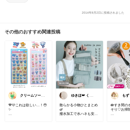
2014年8月2日に投稿されました
その他のおすすめ関連投稿
クリームソーダ
ゆきほ🪽 くす
もず
♫昭和平成レト
みカラー×小学
暮ら
ロ好き母
生ママ
ーク
💙🩷これは欲しい…！🥹
散らかる小物ひとまとめ
🪷すき間の
✨
🌿
そり♡お掃除
撥水加工で水ハネも安心
懐かしすぎるナルミヤキ
🕊️
サーキュレ
ャラクターズが
帰省や旅行に便利です🫧
機の「ここ
ボンボンドロップシール
い！」に便