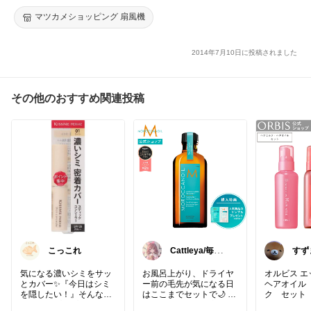
メント付 アセチノセルビー の新型 3D美容ローラー もみ出しマ
ッサージ
マツカメショッピング 扇風機
2014年7月10日に投稿されました
その他のおすすめ関連投稿
こっこれ
Cattleya/毎日
すず
を整える美容コ
感謝で
スメ
💖
気になる濃いシミをサッ
お風呂上がり、ドライヤ
オルビス エッセンスイン
とカバー✨『今日はシミ
ー前の毛先が気になる日
ヘアオイル
を隠したい！』そんな時
はここまでセットで🌙 モ
ク セット
に頼れるプチプラスティ
ロッカンオイルの定番ト
メージケア 