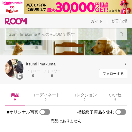
ガイド
楽天市場
|
Itsumi Imakuma
フォロー
フォロワー
フォローする
0
6
商品
コーディネート
コレクション
いいね
0
0
0
8
#オリジナル写真
掲載終了商品を含む
商品はありません