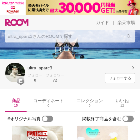
ガイド
楽天市場
|
ultra_sparc3
フォロー
フォロワー
フォローする
0
72
商品
コーディネート
コレクション
いいね
15
0
0
12
#オリジナル写真
掲載終了商品を含む