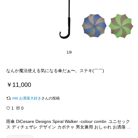
1/9
なんか魔法使える気になる傘だぁ〜。ステキ(￣￣)
￥11,000
miii お洒落大好き
さんの投稿
1
0
雨傘 DiCesare Designs Spiral Walker -colour combi- ユニセック
ス ディチェザレ デザイン カボチャ 男女兼用 おしゃれ お洒落 モ
ダン スーツ男子 素敵 セレブ 高級 上品 カラフル プレゼント ギ
フト スパイラル