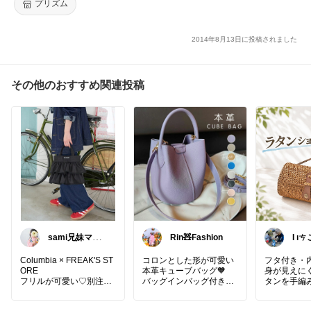
プリズム
2014年8月13日に投稿されました
その他のおすすめ関連投稿
sami兄妹ママ
Rin🧸Fashion
Ɩ ıㄘこ𖤣
🌸こどもとママ
のもの
Columbia × FREAK'S ST
コロンとした形が可愛い
フタ付き・
ORE
本革キューブバッグ🧡
身が見えに
フリルが可愛い♡別注バ
バッグインバッグ付きで
タンを手編
ッグ
中もごちゃつかない✨
ショルダー
ショルダーにもなる2way