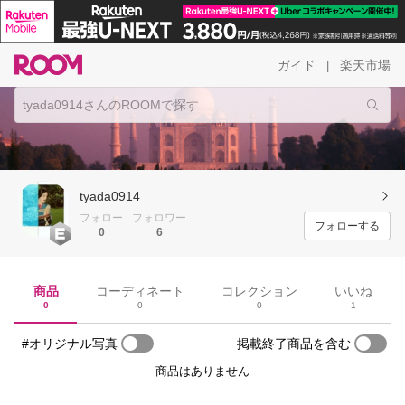
ガイド
楽天市場
|
tyada0914
フォロー
フォロワー
フォローする
0
6
商品
コーディネート
コレクション
いいね
0
0
0
1
#オリジナル写真
掲載終了商品を含む
商品はありません