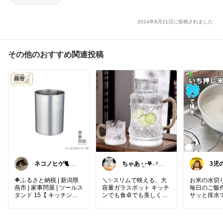
2014年8月21日に投稿されました
その他のおすすめ関連投稿
ネコノヒゲ🐈花
ちゃあ◔̯◔‪𖤐˒˒ᵗʱᵃᵑ
3児
好きオタクの庭
ᵏᵧₒᵤ
パ
🪴
🔶ふるさと納税 | 新潟県
＼✨スリムで映える、大
お米の水切
燕市 | 家事問屋 | ツールス
容量ガラスポット キッチ
毎日のご飯
タンド 15【 キッチンツ
ンでも食卓でも美しく映
サッと排水
ールスタンド ステンレス
える、機能美ピッチャー
ボウルで使い
キッチン道具 燕三条 下村
✨／
企販株式会社 】
#米とぎボ