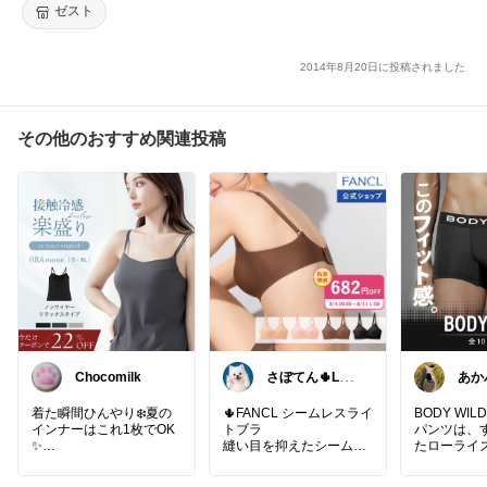
ゼスト
2014年8月20日に投稿されました
その他のおすすめ関連投稿
Chocomilk
さぼてん🌵LEE
あか
🐶
着た瞬間ひんやり❄️夏の
🌵FANCL シームレスライ
BODY WI
インナーはこれ1枚でOK
トブラ
パンツは、
✨
縫い目を抑えたシームレ
たローライ
ス仕様で、
ット感が良
・接触冷感でひんやり涼
薄くなめらかなつけ心地
シンプルな