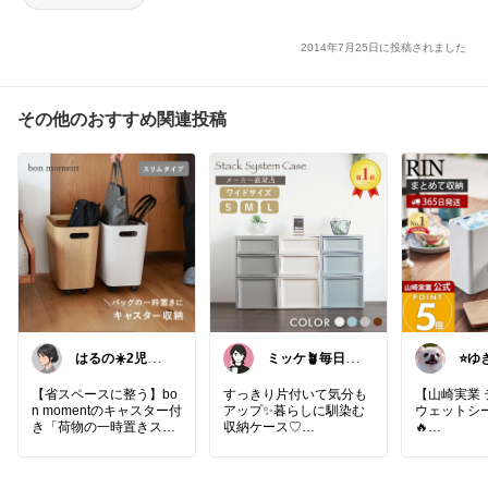
2014年7月25日に投稿されました
その他のおすすめ関連投稿
はるの☀️2児の
ミッケ🪴毎日
⭐️ゆ
ママ𓂃◌𓈒𓐍
に"ちょっとイ
き主
イ"を
【省スペースに整う】bo
すっきり片付いて気分も
【山崎実業 
n momentのキャスター付
アップ✨暮らしに馴染む
ウェットシ
き「荷物の一時置きスリ
収納ケース♡
🔥
ムラック」で、洗練され
ティッシュ
たリビングへ✨
🟢生活感を隠してお部屋
ートをひと
場所をとらないスリムな
をすっきり整頓♪
できる、機