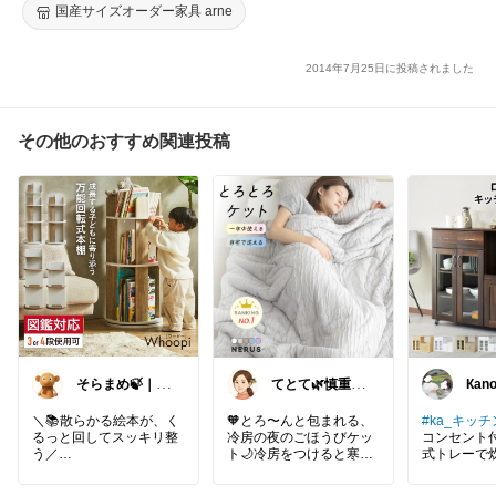
い 新築祝い 男性 プロジェクションクロック ムーン Projection Cl
国産サイズオーダー家具 arne
ock moon
2014年7月25日に投稿されました
その他のおすすめ関連投稿
そらまめ🍃｜暮
てとて🌿慎重に
Кano
らしの便利グッ
選ぶ派🧺💚
y👦
ズ
＼📚散らかる絵本が、く
🧡とろ〜んと包まれる、
#ka_キッチ
るっと回してスッキリ整
冷房の夜のごほうびケッ
コンセント
う／
ト🌙冷房をつけると寒
式トレーで
い。でも、何も掛けない
のにも便利♪
絵本や図鑑が増えるたび
と落ち着かない…そんな