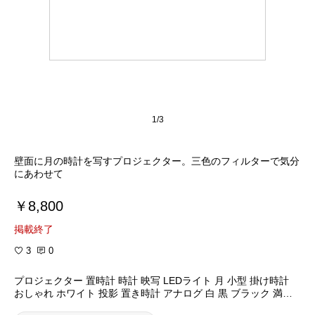
1/3
壁面に月の時計を写すプロジェクター。三色のフィルターで気分
￥8,800
掲載終了
3
0
プロジェクター 置時計 時計 映写 LEDライト 月 小型 掛け時計
おしゃれ ホワイト 投影 置き時計 アナログ 白 黒 ブラック 満月
壁面 天井 卓上 壁掛け時計 インテリア 雑貨 プレゼント 引越し祝