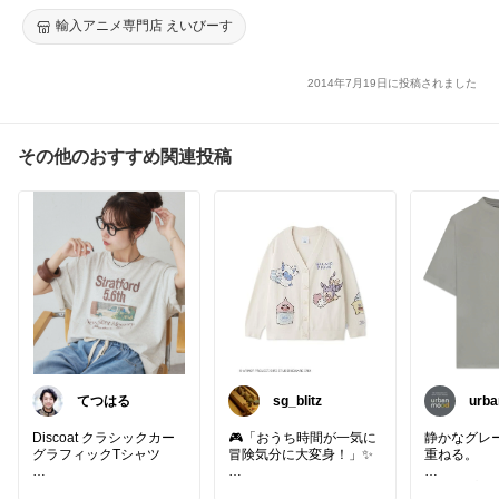
輸入アニメ専門店 えいびーす
2014年7月19日に投稿されました
その他のおすすめ関連投稿
てつはる
sg_blitz
urb
Discoat クラシックカー
🎮「おうち時間が一気に
静かなグレ
グラフィックTシャツ
冒険気分に大変身！」✨
重ねる。
大人の休日スタイルに品
ドラクエとジェラートピ
フォトプリ