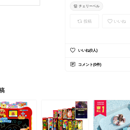
チェリーベル
投稿
いいね
いいね(0人)
コメント(0件)
稿