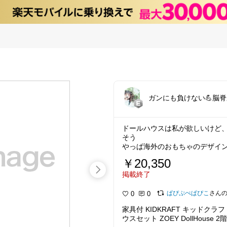
ガンにも負けない💪脳脊
ドールハウスは私が欲しいけど
そう
やっぱ海外のおもちゃのデザイ
￥20,350
掲載終了
ぱぴぷぺぱぴこ
さん
0
0
家具付 KIDKRAFT キッドク
ウスセット ZOEY DollHous