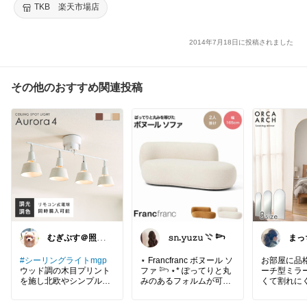
ゼント［プレゼント/限定/激安/特価］【RCP】 auktn
TKB 楽天市場店
2014年7月18日に投稿されました
その他のおすすめ関連投稿
むぎぷす＠照明
𝚜𝚗.𝚢𝚞𝚣𝚞 𓇢 𓆸
まっ
とインテリアと
つこ
北欧食器
#シーリングライトmgp
⋆ Francfranc ボヌール ソ
お部屋に品
ウッド調の木目プリント
ファ 𓆸 ⋆* ぽってりと丸
ーチ型ミラ
を施し北欧やシンプルな
みのあるフォルムが可愛
くて割れに
テイストのインテリアと
いソファ。1人掛け・2人
ス、丈夫で
マッチしお部屋に馴染み
掛け・3人掛けの3サイズ
ザインのア