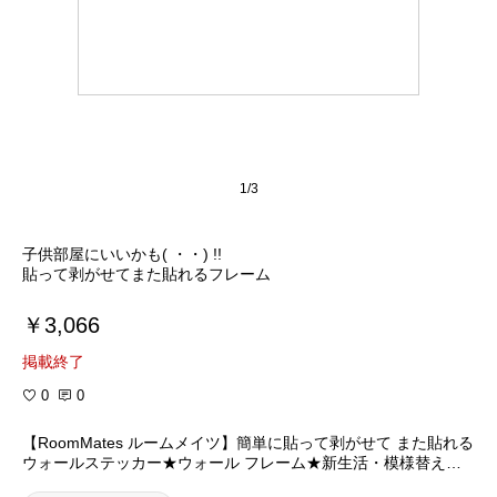
1/3
子供部屋にいいかも( ・・) !!
貼って剥がせてまた貼れるフレーム
￥3,066
掲載終了
0
0
【RoomMates ルームメイツ】簡単に貼って剥がせて また貼れる
ウォールステッカー★ウォール フレーム★新生活・模様替えの
季節に♪/シール/壁紙/リフォーム/クロス/新築/祝い/改装/改築/プレ