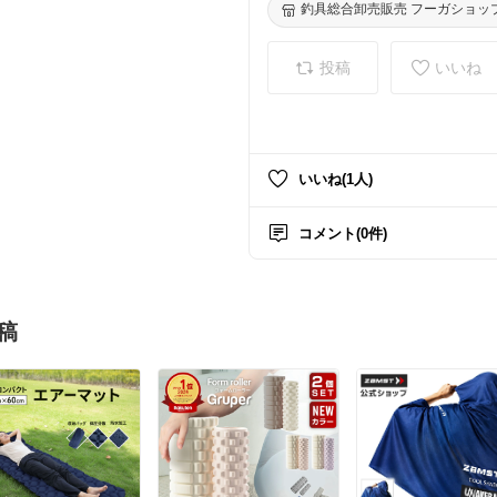
釣具総合卸売販売 フーガショッ
投稿
いいね
いいね(1人)
コメント(0件)
稿