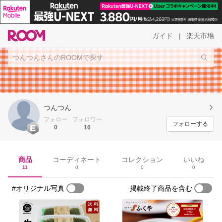
ガイド
楽天市場
|
つんつん
フォロー
フォロワー
フォローする
0
16
商品
コーディネート
コレクション
いいね
11
0
0
0
#オリジナル写真
掲載終了商品を含む