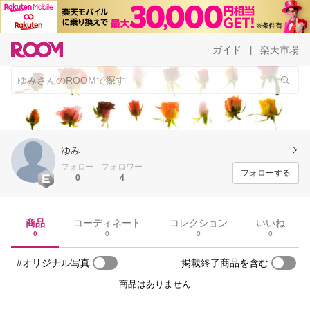
ガイド
楽天市場
|
ゆみ
フォロー
フォロワー
フォローする
0
4
商品
コーディネート
コレクション
いいね
0
0
0
0
#オリジナル写真
掲載終了商品を含む
商品はありません