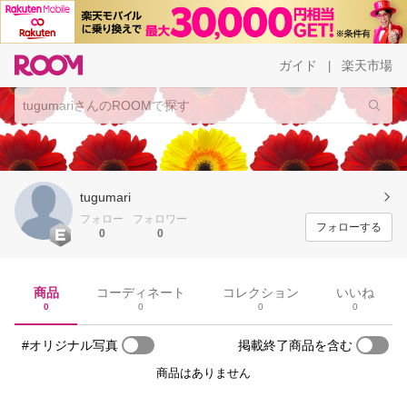
ガイド
楽天市場
|
tugumari
フォロー
フォロワー
フォローする
0
0
商品
コーディネート
コレクション
いいね
0
0
0
0
#オリジナル写真
掲載終了商品を含む
商品はありません