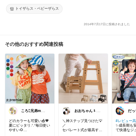
トイザらス・ベビーザらス
2014年7月17日に投稿されました
その他のおすすめ関連投稿
ころ🫟兄弟mam
おおちゃん〻
だっ
a
ズボラママ必見
レ5
便利アイテム
品探
どのカラーも可愛い🎪🧡
＼神ステップ見つけた💡
#レビュー高
夏にピッタリ.ᐟ.ᐟ毎日使い
／
✨成長期も安
やすい🌻
セパレート式が最高すぎ
て快適なジ
る！
👦👧💕✨