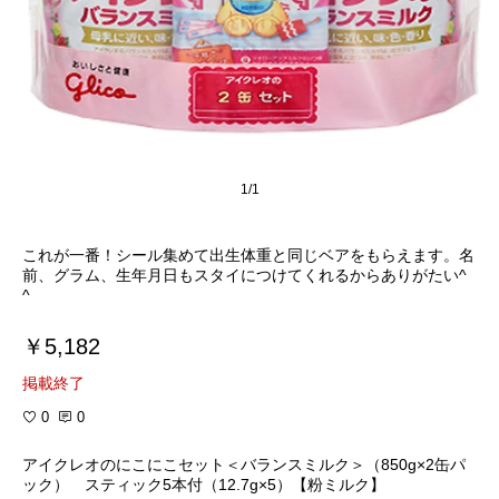
1/1
これが一番！シール集めて出生体重と同じベアをもらえます。名
前、グラム、生年月日もスタイにつけてくれるからありがたい^
^
￥5,182
掲載終了
0
0
アイクレオのにこにこセット＜バランスミルク＞（850g×2缶パ
ック） スティック5本付（12.7g×5）【粉ミルク】