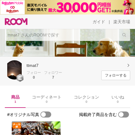
ガイド
楽天市場
|
ttmat7
フォロー
フォロワー
フォローする
0
7
商品
コーディネート
コレクション
いいね
1
0
0
0
#オリジナル写真
掲載終了商品を含む