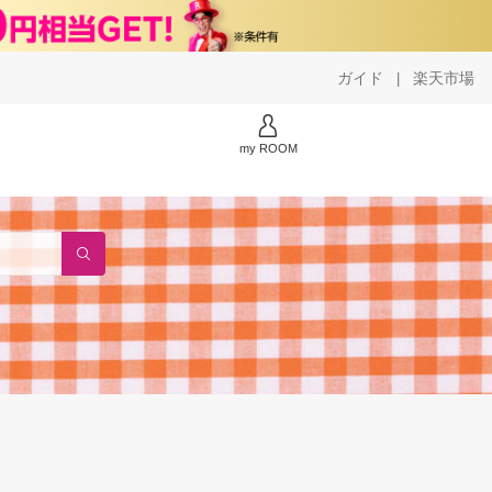
ガイド
楽天市場
|
my ROOM